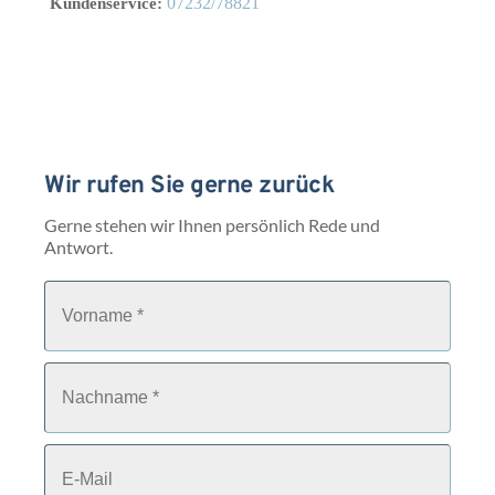
07232/78821
Kundenservice:
Wir rufen Sie gerne zurück
Gerne stehen wir Ihnen persönlich Rede und 
Antwort.
V
o
r
n
a
N
m
a
e
c
*
h
n
E
a
-
m
M