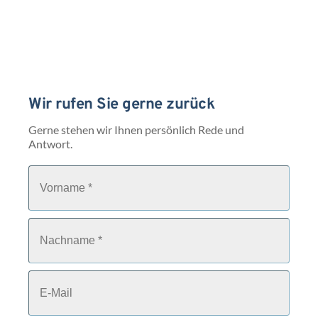
Wir rufen Sie gerne zurück
Gerne stehen wir Ihnen persönlich Rede und 
Antwort.
V
o
r
n
a
N
m
a
e
c
*
h
n
E
a
-
m
M
e
a