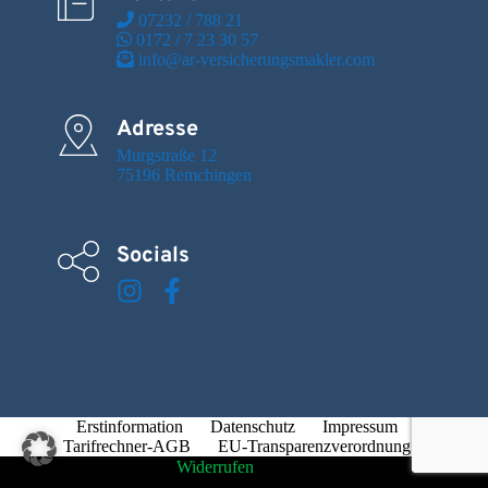
 07232 / 788 21
 0172 / 7 23 30 57
 info@ar-versicherungsmakler.com
Adresse
Murgstraße 12

75196 Remchingen
Socials
Erstinformation
Datenschutz
Impressum
Tarifrechner-AGB
EU-Transparenzverordnung
Widerrufen