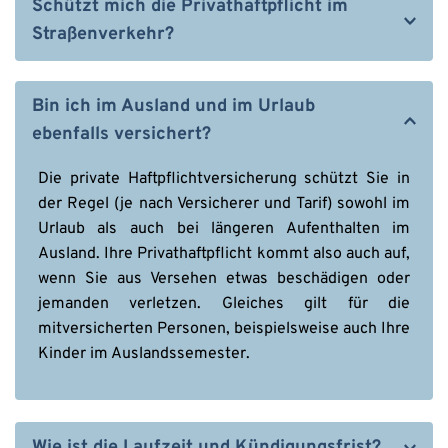
entsprechenden Familientarif gewählt haben. 
Schützt mich die Privathaftpflicht im 
Volljährige Kinder, die sich in einem Studium oder 
Straßenverkehr?
in der Berufsausbildung befinden und noch im 
elterlichen Haushalt wohnen, sind in der Regel 
Die Privathaftpflichtversicherung schützt Sie als 
mitversichert. Eltern haften nur für Schäden, die 
Fußgänger oder Radfahrer auch im Straßenverkehr. 
Bin ich im Ausland und im Urlaub 
ihre Kinder bis zu zum Alter von einschließlich 
Als Fahrer von Auto, Motorrad oder Roller ist 
ebenfalls versichert?
6 Jahren (im Straßenverkehr bis einschl. 9 Jahren) 
jedoch der Abschluss einer eigenständigen Kfz-
angerichtet haben, wenn sie die Aufsichtspflicht 
Haftpflichtversicherung erforderlich.
Die private Haftpflichtversicherung schützt Sie in 
nachweislich verletzt haben. Andernfalls gelten die 
der Regel (je nach Versicherer und Tarif) sowohl im 
Kinder als deliktunfähig und die Eltern müssen 
Urlaub als auch bei längeren Aufenthalten im 
dann nicht haften.
Ausland. Ihre Privathaftpflicht kommt also auch auf, 
wenn Sie aus Versehen etwas beschädigen oder 
jemanden verletzen. Gleiches gilt für die 
mitversicherten Personen, beispielsweise auch Ihre 
Kinder im Auslandssemester.
Wie ist die Laufzeit und Kündigungsfrist?